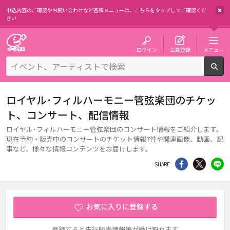
申込内容のご確認やお問い合わせなど各種メニューは、
こちらをタップしてご確認くだ
さい
チケット予約・購入・販売のイープラス
ログイン
会員登録
メニュー
検
ロイヤル･フィルハーモニー管弦楽団のチケッ
ト、コンサート、配信情報
ロイヤル･フィルハーモニー管弦楽団のコンサート情報をご紹介します。
現在予約・販売中のコンサートのチケット情報7件や関連画像、動画、記
事など、様々な情報コンテンツをお届けします。
シェア
Twitter
li
SHARE
お気に入りに登録する
登録すると先行販売情報等が受け取れます