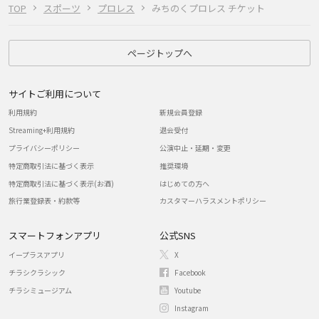
TOP
スポーツ
プロレス
みちのくプロレス チケット
ページトップへ
サイトご利用について
利用規約
新規会員登録
Streaming+利用規約
退会受付
プライバシーポリシー
公演中止・延期・変更
特定商取引法に基づく表示
推奨環境
特定商取引法に基づく表示(お酒)
はじめての方へ
旅行業登録表・約款等
カスタマーハラスメントポリシー
スマートフォンアプリ
公式SNS
イープラスアプリ
X
チラシクラシック
Facebook
チラシミュージアム
Youtube
Instagram