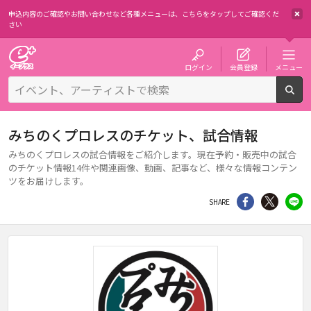
申込内容のご確認やお問い合わせなど各種メニューは、
こちらをタップしてご確認くだ
さい
チケット予約・購入・販売のイープラス
ログイン
会員登録
メニュー
検
みちのくプロレスのチケット、試合情報
みちのくプロレスの試合情報をご紹介します。現在予約・販売中の試合
のチケット情報14件や関連画像、動画、記事など、様々な情報コンテン
ツをお届けします。
シェア
Twitter
li
SHARE