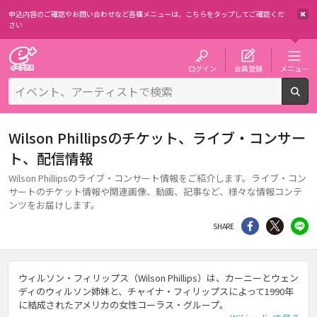
申込内容のご確認やお問い合わせなど各種メニューは、
こちらをタップしてご確認くだ
さい
チケット予約・購入・販売のイープラス
ログイン
会員登録
メニュー
検
Wilson Phillipsのチケット、ライブ・コンサー
ト、配信情報
Wilson Phillipsのライブ・コンサート情報をご紹介します。ライブ・コン
サートのチケット情報や関連画像、動画、記事など、様々な情報コンテ
ンツをお届けします。
シェア
Twitter
li
SHARE
ウィルソン・フィリップス（Wilson Phillips）は、カーニーとウェン
ディのウィルソン姉妹と、チャイナ・フィリップスによって1990年
に結成されたアメリカの女性コーラス・グループ。