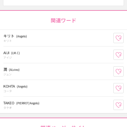
関連ワード
キリト
(Angelo)
お
キリト
AIJI
(LM.C)
お
アイジ
潤
(ALvino)
お
ジュン
KOHTA
(Angelo)
お
コータ
TAKEO
(PIERROT/Angelo)
お
タケオ