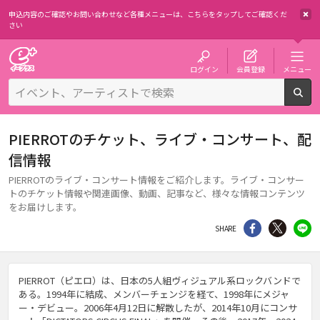
申込内容のご確認やお問い合わせなど各種メニューは、
こちらをタップしてご確認くだ
さい
チケット予約・購入・販売のイープラス
ログイン
会員登録
メニュー
検
PIERROTのチケット、ライブ・コンサート、配
信情報
PIERROTのライブ・コンサート情報をご紹介します。ライブ・コンサー
トのチケット情報や関連画像、動画、記事など、様々な情報コンテンツ
をお届けします。
シェア
Twitter
li
SHARE
PIERROT（ピエロ）は、日本の5人組ヴィジュアル系ロックバンドで
ある。1994年に結成、メンバーチェンジを経て、1998年にメジャ
ー・デビュー。2006年4月12日に解散したが、2014年10月にコンサ