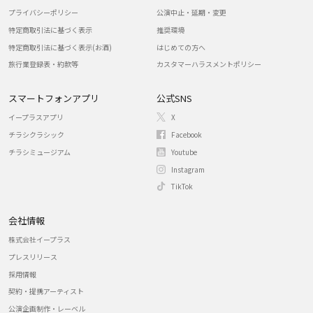
プライバシーポリシー
公演中止・延期・変更
特定商取引法に基づく表示
推奨環境
特定商取引法に基づく表示(お酒)
はじめての方へ
旅行業登録表・約款等
カスタマーハラスメントポリシー
スマートフォンアプリ
公式SNS
イープラスアプリ
X
チラシクラシック
Facebook
チラシミュージアム
Youtube
Instagram
TikTok
会社情報
株式会社イープラス
プレスリリース
採用情報
契約・提携アーティスト
公演企画制作・レーベル