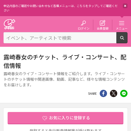
申込内容のご確認やお問い合わせなど各種メニューは、
こちらをタップしてご確認くだ
さい
チケット予約・購入・販売のイープラス
ログイン
会員登録
メニュー
検
露崎春女のチケット、ライブ・コンサート、配
信情報
露崎春女のライブ・コンサート情報をご紹介します。ライブ・コンサー
トのチケット情報や関連画像、動画、記事など、様々な情報コンテンツ
をお届けします。
シェア
Twitter
li
SHARE
お気に入りに登録する
登録すると先行販売情報等が受け取れます