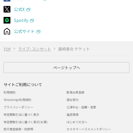
公式X
Spotify
公式サイト
TOP
ライブ･コンサート
露崎春女 チケット
ページトップへ
サイトご利用について
利用規約
新規会員登録
Streaming+利用規約
退会受付
プライバシーポリシー
公演中止・延期・変更
特定商取引法に基づく表示
推奨環境
特定商取引法に基づく表示(お酒)
はじめての方へ
旅行業登録表・約款等
カスタマーハラスメントポリシー