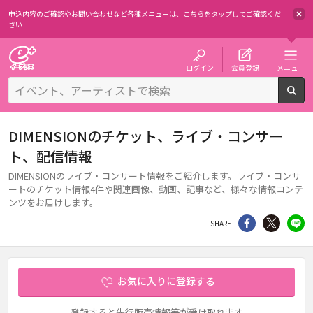
申込内容のご確認やお問い合わせなど各種メニューは、
こちらをタップしてご確認くだ
さい
チケット予約・購入・販売のイープラス
ログイン
会員登録
メニュー
検
DIMENSIONのチケット、ライブ・コンサー
ト、配信情報
DIMENSIONのライブ・コンサート情報をご紹介します。ライブ・コンサ
ートのチケット情報4件や関連画像、動画、記事など、様々な情報コンテ
ンツをお届けします。
シェア
Twitter
li
SHARE
お気に入りに登録する
登録すると先行販売情報等が受け取れます