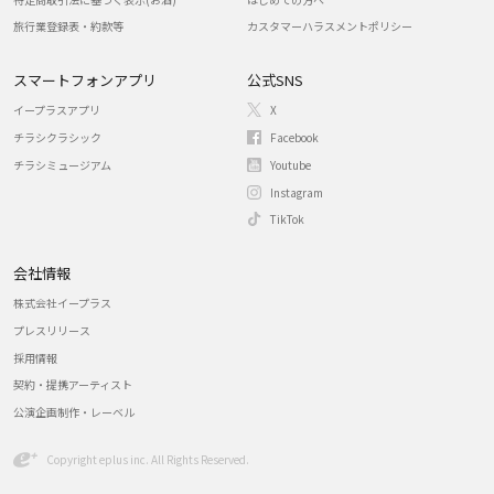
旅行業登録表・約款等
カスタマーハラスメントポリシー
スマートフォンアプリ
公式SNS
イープラスアプリ
X
チラシクラシック
Facebook
チラシミュージアム
Youtube
Instagram
TikTok
会社情報
株式会社イープラス
プレスリリース
採用情報
契約・提携アーティスト
公演企画制作・レーベル
Copyright eplus inc. All Rights Reserved.