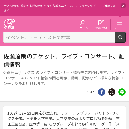
申込内容のご確認やお問い合わせなど各種メニューは、
こちらをタップしてご確認くだ
さい
チケット予約・購入・販売のイープラス
ログイン
会員登録
メニュー
検
佐藤達哉のチケット、ライブ・コンサート、配
信情報
佐藤達哉(サックス)のライブ・コンサート情報をご紹介します。ライブ・
コンサートのチケット情報や関連画像、動画、記事など、様々な情報コ
ンテンツをお届けします。
シェア
Twitter
li
SHARE
1957年12月23日東京都生まれ。テナー、ソプラノ、バリトン･サッ
クス奏者。早稲田大学卒業。大学卒業の頃よりプロ活動を始め、吉
田正広(ds)、広木光一(g)らのグループを経て84年初リーダー作『ス