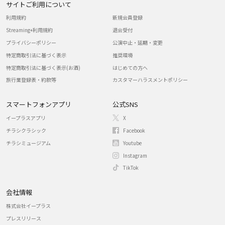
サイトご利用について
利用規約
新規会員登録
Streaming+利用規約
退会受付
プライバシーポリシー
公演中止・延期・変更
特定商取引法に基づく表示
推奨環境
特定商取引法に基づく表示(お酒)
はじめての方へ
旅行業登録表・約款等
カスタマーハラスメントポリシー
スマートフォンアプリ
公式SNS
イープラスアプリ
X
チラシクラシック
Facebook
チラシミュージアム
Youtube
Instagram
TikTok
会社情報
株式会社イープラス
プレスリリース