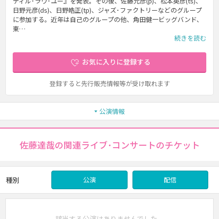
ティル･ラヴ･ユー』を発表。その後、佐藤允彦(p)、松本英彦(ts)、
日野元彦(ds)、日野皓正(tp)、ジャズ･ファクトリーなどのグループ
に参加する。近年は自己のグループの他、角田健一ビッグバンド、
東…
続きを読む
お気に入りに登録する
登録すると先行販売情報等が受け取れます
公演情報
佐藤達哉の関連ライブ･コンサートのチケット
種別
公演
配信
該当する公演はありませんでした。