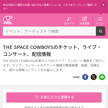
申込内容のご確認やお問い合わせなど各種メニューは、
こちらをタップしてご確認くだ
さい
チケット予約・購入・販売のイープラス
ログイン
会員登録
メニュー
検
THE SPACE COWBOYSのチケット、ライブ・
コンサート、配信情報
THE SPACE COWBOYS(邦楽ロック)のライブ・コンサート情報をご紹介し
ます。ライブ・コンサートのチケット情報や関連画像、動画、記事な
ど、様々な情報コンテンツをお届けします。
シェア
Twitter
li
SHARE
お気に入りに登録する
登録すると先行販売情報等が受け取れます