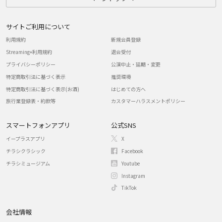
サイトご利用について
利用規約
新規会員登録
Streaming+利用規約
退会受付
プライバシーポリシー
公演中止・延期・変更
特定商取引法に基づく表示
推奨環境
特定商取引法に基づく表示(お酒)
はじめての方へ
旅行業登録表・約款等
カスタマーハラスメントポリシー
スマートフォンアプリ
公式SNS
イープラスアプリ
X
チラシクラシック
Facebook
チラシミュージアム
Youtube
Instagram
TikTok
会社情報