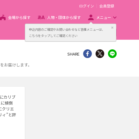
ログイン
会員登録
会場から探す
人物・団体から探す
メニュー
閉じる
申込内容のご確認やお問い合わせなど各種メニューは、
主催者向け販売サービス
こちらをタップしてご確認ください
シェア
Twitter
line
SHARE
ツをお届けします。
もにカリブ
エに傾倒
にクリエ
リィ”と評