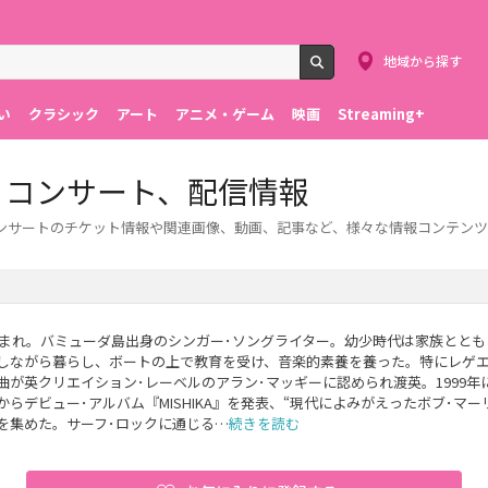
地域から探す
検索
い
クラシック
アート
アニメ・ゲーム
映画
Streaming+
ブ・コンサート、配信情報
コンサートのチケット情報や関連画像、動画、記事など、様々な情報コンテン
年生まれ。バミューダ島出身のシンガー･ソングライター。幼少時代は家族とと
しながら暮らし、ボートの上で教育を受け、音楽的素養を養った。特にレゲ
曲が英クリエイション･レーベルのアラン･マッギーに認められ渡英。1999年
からデビュー･アルバム『MISHIKA』を発表、“現代によみがえったボブ･マー
を集めた。サーフ･ロックに通じる…
続きを読む