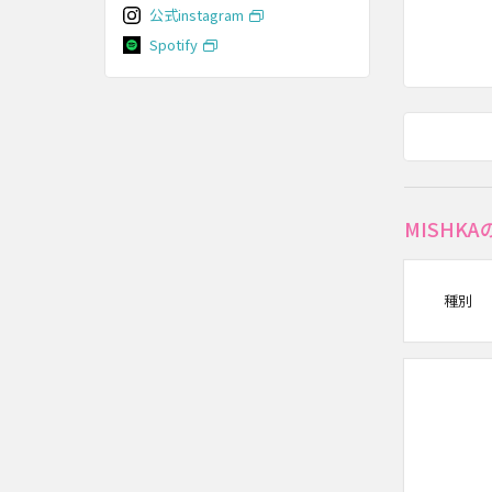
公式instagram
Spotify
MISHK
種別