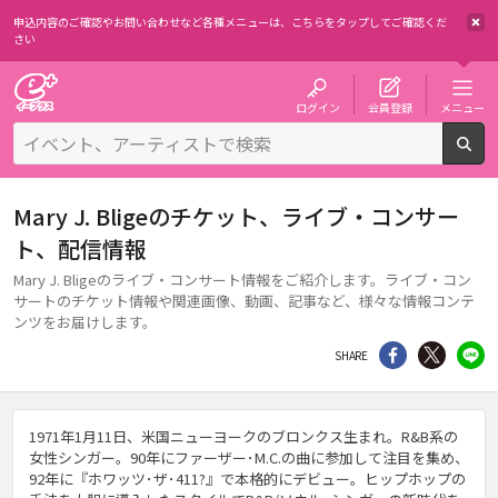
申込内容のご確認やお問い合わせなど各種メニューは、
こちらをタップしてご確認くだ
さい
チケット予約・購入・販売のイープラス
ログイン
会員登録
メニュー
検
Mary J. Bligeのチケット、ライブ・コンサー
ト、配信情報
Mary J. Bligeのライブ・コンサート情報をご紹介します。ライブ・コン
サートのチケット情報や関連画像、動画、記事など、様々な情報コンテ
ンツをお届けします。
シェア
Twitter
li
SHARE
1971年1月11日、米国ニューヨークのブロンクス生まれ。R&B系の
女性シンガー。90年にファーザー･M.C.の曲に参加して注目を集め、
92年に『ホワッツ･ザ･411?』で本格的にデビュー。ヒップホップの