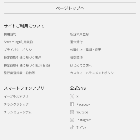
ページトップへ
サイトご利用について
利用規約
新規会員登録
Streaming+利用規約
退会受付
プライバシーポリシー
公演中止・延期・変更
特定商取引法に基づく表示
推奨環境
特定商取引法に基づく表示(お酒)
はじめての方へ
旅行業登録表・約款等
カスタマーハラスメントポリシー
スマートフォンアプリ
公式SNS
イープラスアプリ
X
チラシクラシック
Facebook
チラシミュージアム
Youtube
Instagram
TikTok