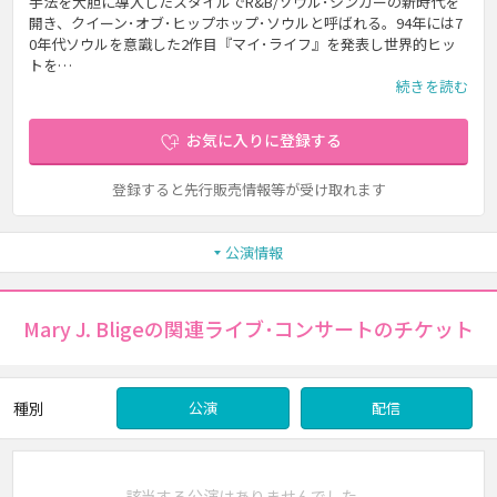
手法を大胆に導入したスタイルでR&B/ソウル･シンガーの新時代を
開き、クイーン･オブ･ヒップホップ･ソウルと呼ばれる。94年には7
0年代ソウルを意識した2作目『マイ･ライフ』を発表し世界的ヒッ
トを…
続きを読む
お気に入りに登録する
登録すると先行販売情報等が受け取れます
公演情報
Mary J. Bligeの関連ライブ･コンサートのチケット
種別
公演
配信
該当する公演はありませんでした。