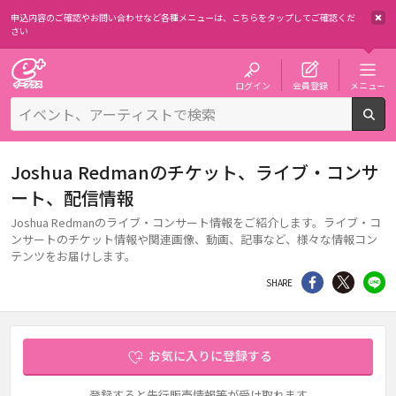
申込内容のご確認やお問い合わせなど各種メニューは、
こちらをタップしてご確認くだ
さい
チケット予約・購入・販売のイープラス
ログイン
会員登録
メニュー
検
Joshua Redmanのチケット、ライブ・コンサ
ート、配信情報
Joshua Redmanのライブ・コンサート情報をご紹介します。ライブ・コ
ンサートのチケット情報や関連画像、動画、記事など、様々な情報コン
テンツをお届けします。
シェア
Twitter
li
SHARE
お気に入りに登録する
登録すると先行販売情報等が受け取れます