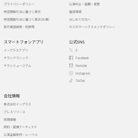
プライバシーポリシー
公演中止・延期・変更
特定商取引法に基づく表示
推奨環境
特定商取引法に基づく表示(お酒)
はじめての方へ
旅行業登録表・約款等
カスタマーハラスメントポリシー
スマートフォンアプリ
公式SNS
イープラスアプリ
X
チラシクラシック
Facebook
チラシミュージアム
Youtube
Instagram
TikTok
会社情報
株式会社イープラス
プレスリリース
採用情報
契約・提携アーティスト
公演企画制作・レーベル