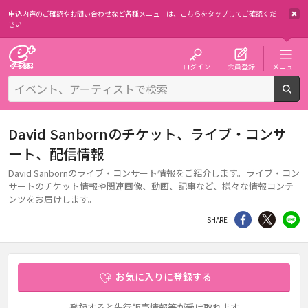
申込内容のご確認やお問い合わせなど各種メニューは、
こちらをタップしてご確認くだ
さい
チケット予約・購入・販売のイープラス
ログイン
会員登録
メニュー
検
David Sanbornのチケット、ライブ・コンサ
ート、配信情報
David Sanbornのライブ・コンサート情報をご紹介します。ライブ・コン
サートのチケット情報や関連画像、動画、記事など、様々な情報コンテ
ンツをお届けします。
シェア
Twitter
li
SHARE
お気に入りに登録する
登録すると先行販売情報等が受け取れます