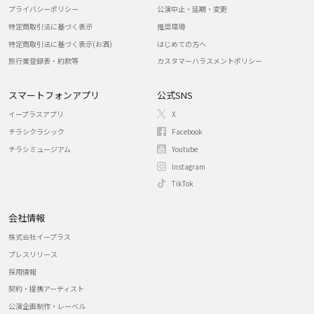
プライバシーポリシー
公演中止・延期・変更
特定商取引法に基づく表示
推奨環境
特定商取引法に基づく表示(お酒)
はじめての方へ
旅行業登録表・約款等
カスタマーハラスメントポリシー
スマートフォンアプリ
公式SNS
イープラスアプリ
X
チラシクラシック
Facebook
チラシミュージアム
Youtube
Instagram
TikTok
会社情報
株式会社イープラス
プレスリリース
採用情報
契約・提携アーティスト
公演企画制作・レーベル