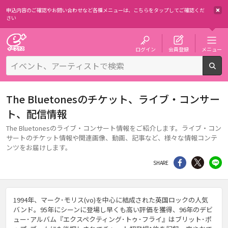
申込内容のご確認やお問い合わせなど各種メニューは、
こちらをタップしてご確認くだ
さい
チケット予約・購入・販売のイープラス
ログイン
会員登録
メニュー
検
The Bluetonesのチケット、ライブ・コンサー
ト、配信情報
The Bluetonesのライブ・コンサート情報をご紹介します。ライブ・コン
サートのチケット情報や関連画像、動画、記事など、様々な情報コンテ
ンツをお届けします。
シェア
Twitter
li
SHARE
1994年、マーク･モリス(vo)を中心に結成された英国ロックの人気
バンド。95年にシーンに登場し早くも高い評価を獲得、96年のデビ
ュー･アルバム『エクスペクティング･トゥ･フライ』はブリット･ポ