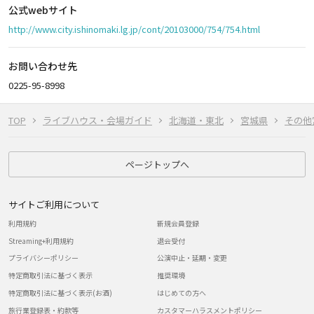
公式webサイト
http://www.city.ishinomaki.lg.jp/cont/20103000/754/754.html
お問い合わせ先
0225-95-8998
TOP
ライブハウス・会場ガイド
北海道・東北
宮城県
その他
ページトップへ
サイトご利用について
利用規約
新規会員登録
Streaming+利用規約
退会受付
プライバシーポリシー
公演中止・延期・変更
特定商取引法に基づく表示
推奨環境
特定商取引法に基づく表示(お酒)
はじめての方へ
旅行業登録表・約款等
カスタマーハラスメントポリシー