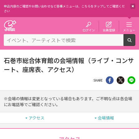
申込内容のご確認やお問い合わせなど各種メニューは、
こちらをタップしてご確認くだ
さい
チケット予約・購入・販売のイープラス
ログイン
会員登録
メニュー
検
石巻市総合体育館の会場情報（ライブ・コンサ
ート、座席表、アクセス）
シェア
Twitter
li
SHARE
※会場の情報は変更となっている場合もあります。ご不明な点は各会場
にお電話等でご確認ください。
アクセス
会場情報