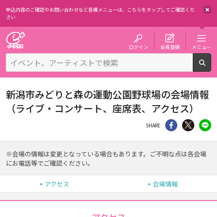
申込内容のご確認やお問い合わせなど各種メニューは、
こちらをタップしてご確認くだ
さい
チケット予約・購入・販売のイープラス
ログイン
会員登録
メニュー
検
新潟市みどりと森の運動公園野球場の会場情報
（ライブ・コンサート、座席表、アクセス）
シェア
Twitter
li
SHARE
※会場の情報は変更となっている場合もあります。ご不明な点は各会場
にお電話等でご確認ください。
アクセス
会場情報