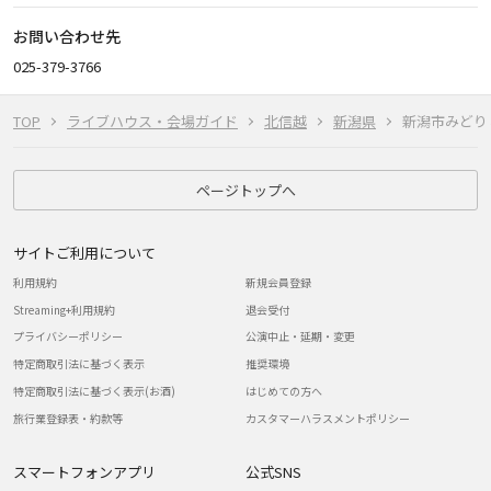
お問い合わせ先
025-379-3766
TOP
ライブハウス・会場ガイド
北信越
新潟県
新潟市みどり
ページトップへ
サイトご利用について
利用規約
新規会員登録
Streaming+利用規約
退会受付
プライバシーポリシー
公演中止・延期・変更
特定商取引法に基づく表示
推奨環境
特定商取引法に基づく表示(お酒)
はじめての方へ
旅行業登録表・約款等
カスタマーハラスメントポリシー
スマートフォンアプリ
公式SNS