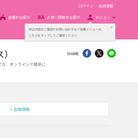
ログイン
会員登録
会場から探す
人物・団体から探す
メニュー
閉じる
申込内容のご確認やお問い合わせなど各種メニューは、
主催者向け販売サービス
こちらをタップしてご確認ください
ス）
シェア
Twitter
line
SHARE
でき、オンラインで簡単に
会場情報