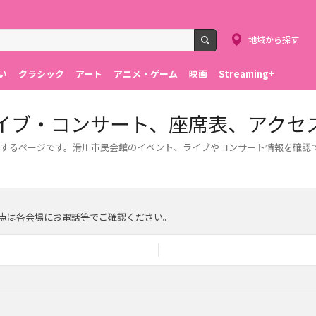
地域から探す
検索
い
クラシック
アート
アニメ・ゲーム
映画
Streaming+
イブ・コンサート、座席表、アクセ
するページです。滑川市民会館のイベント、ライブやコンサート情報を確認
点は各会場にお電話等でご確認ください。