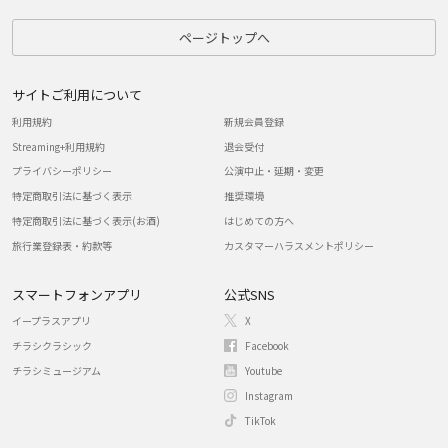
ページトップへ
サイトご利用について
利用規約
新規会員登録
Streaming+利用規約
退会受付
プライバシーポリシー
公演中止・延期・変更
特定商取引法に基づく表示
推奨環境
特定商取引法に基づく表示(お酒)
はじめての方へ
旅行業登録表・約款等
カスタマーハラスメントポリシー
スマートフォンアプリ
公式SNS
イープラスアプリ
X
チラシクラシック
Facebook
チラシミュージアム
Youtube
Instagram
TikTok