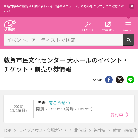
申込内容のご確認やお問い合わせなど各種メニューは、
こちらをタップしてご確認くだ
さい
チケット予約・購入・販売のイープラス
ログイン
会員登録
メニュー
検
敦賀市民文化センター 大ホールのイベント・
チケット・前売り券情報
シェア
Twitter
li
SHARE
先着
南こうせつ
2026/
開演：17:00～（開場：16:15～）
11/15(日)
受付中
TOP
ライブハウス・会場ガイド
北信越
福井県
敦賀市民文化