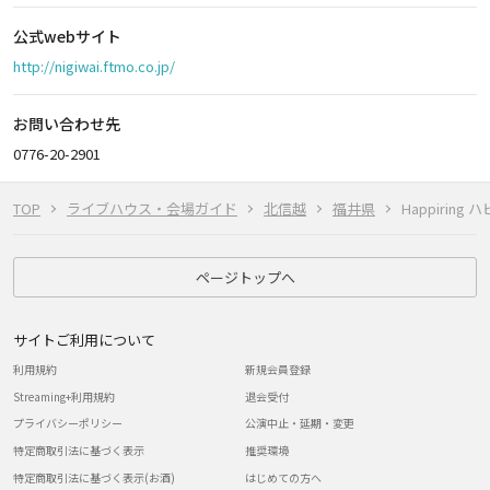
公式webサイト
http://nigiwai.ftmo.co.jp/
お問い合わせ先
0776-20-2901
TOP
ライブハウス・会場ガイド
北信越
福井県
Happiring
ページトップへ
サイトご利用について
利用規約
新規会員登録
Streaming+利用規約
退会受付
プライバシーポリシー
公演中止・延期・変更
特定商取引法に基づく表示
推奨環境
特定商取引法に基づく表示(お酒)
はじめての方へ