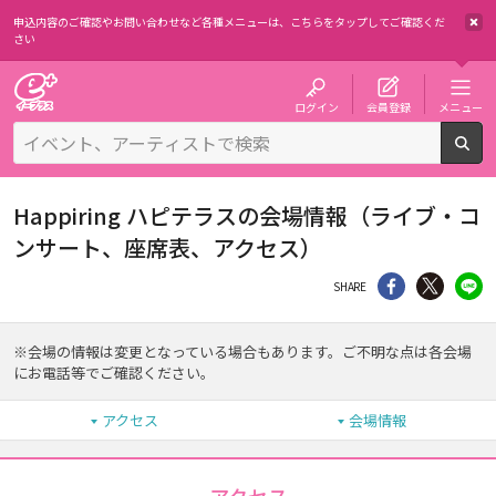
申込内容のご確認やお問い合わせなど各種メニューは、
こちらをタップしてご確認くだ
さい
チケット予約・購入・販売のイープラス
ログイン
会員登録
メニュー
検
Happiring ハピテラスの会場情報（ライブ・コ
ンサート、座席表、アクセス）
シェア
Twitter
li
SHARE
※会場の情報は変更となっている場合もあります。ご不明な点は各会場
にお電話等でご確認ください。
アクセス
会場情報