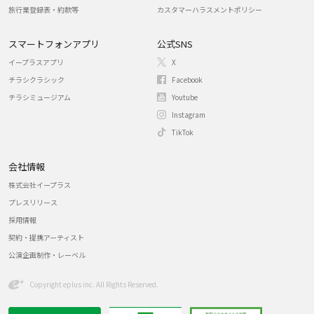
旅行業登録表・約款等
カスタマーハラスメントポリシー
スマートフォンアプリ
公式SNS
イープラスアプリ
X
チラシクラシック
Facebook
チラシミュージアム
Youtube
Instagram
TikTok
会社情報
株式会社イープラス
プレスリリース
採用情報
契約・提携アーティスト
公演企画制作・レーベル
Copyright eplus inc. All Rights Reserved.