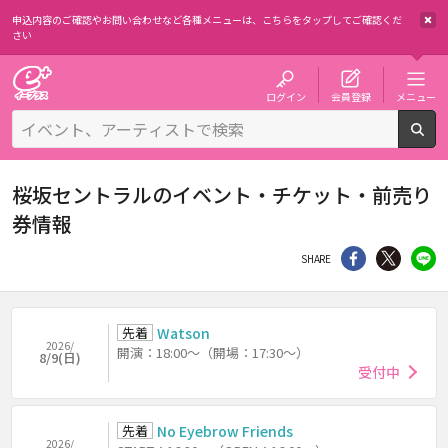
申込内容のご確認やお問い合わせなど各種メニューは、
こちらをタップしてご確認くだ
さい
チケット予約・購入・販売のイープラス
ログイン
会員登録
メニュー
検
桜坂セントラルのイベント・チケット・前売り
券情報
シェア
Twitter
li
SHARE
先着
Watson
2026/
開演：18:00～（開場：17:30～）
8/9(日)
受付中
先着
No Eyebrow Friends
2026/