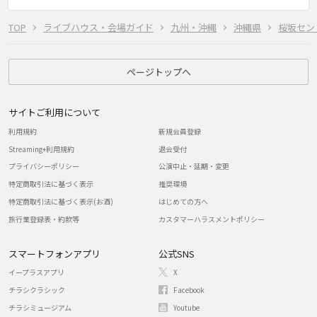
TOP
ライブハウス・会場ガイド
九州・沖縄
沖縄県
桜坂セン
ページトップへ
サイトご利用について
利用規約
新規会員登録
Streaming+利用規約
退会受付
プライバシーポリシー
公演中止・延期・変更
特定商取引法に基づく表示
推奨環境
特定商取引法に基づく表示(お酒)
はじめての方へ
旅行業登録表・約款等
カスタマーハラスメントポリシー
スマートフォンアプリ
公式SNS
イープラスアプリ
X
チラシクラシック
Facebook
チラシミュージアム
Youtube