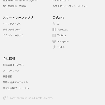
特定商取引法に基づく表示(お酒)
はじめての方へ
旅行業登録表・約款等
カスタマーハラスメントポリシー
スマートフォンアプリ
公式SNS
イープラスアプリ
X
チラシクラシック
Facebook
チラシミュージアム
Youtube
Instagram
TikTok
会社情報
株式会社イープラス
プレスリリース
採用情報
契約・提携アーティスト
公演企画制作・レーベル
Copyright eplus inc. All Rights Reserved.