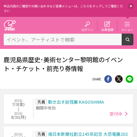
申込内容のご確認やお問い合わせなど各種メニューは、
こちらをタップしてご確認くだ
さい
チケット予約・購入・販売のイープラス
ログイン
会員登録
メニュー
検
鹿児島県歴史･美術センター黎明館のイベン
ト・チケット・前売り券情報
シェア
Twitter
li
SHARE
2026/
先着
動き出す妖怪展 KAGOSHIMA
7/3(金)
期間中有効
受付中
2026/
8/31(月)
先着
南日本新聞社創立145年記念 大恐竜展202
2026/