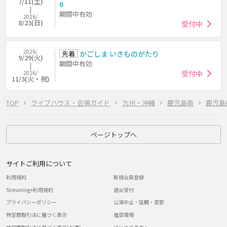
7/11(土)
6
期間中有効
2026/
8/23(日)
受付中
2026/
先着
かごしま いきものがたり
9/29(火)
期間中有効
受付中
2026/
11/3(火・祝)
TOP
ライブハウス・会場ガイド
九州・沖縄
鹿児島県
鹿児島
ページトップへ
サイトご利用について
利用規約
新規会員登録
Streaming+利用規約
退会受付
プライバシーポリシー
公演中止・延期・変更
特定商取引法に基づく表示
推奨環境