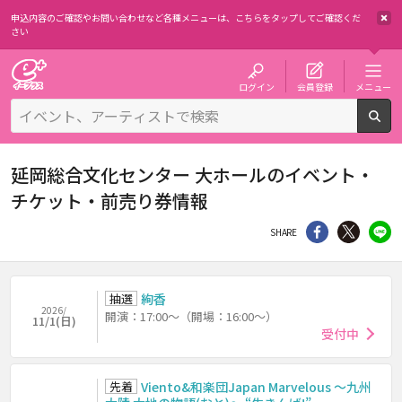
申込内容のご確認やお問い合わせなど各種メニューは、
こちらをタップしてご確認くだ
さい
チケット予約・購入・販売のイープラス
ログイン
会員登録
メニュー
検
延岡総合文化センター 大ホールのイベント・
チケット・前売り券情報
シェア
Twitter
li
SHARE
抽選
絢香
2026/
開演：17:00～（開場：16:00～）
11/1(日)
受付中
先着
Viento&和楽団Japan Marvelous ～九州