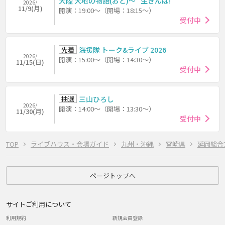
大陸 大地の物語(おと)～ “生きんば!”
2026/
11/9(月)
開演：19:00～（開場：18:15～）
受付中
先着
海援隊 トーク&ライブ 2026
2026/
開演：15:00～（開場：14:30～）
11/15(日)
受付中
抽選
三山ひろし
2026/
開演：14:00～（開場：13:30～）
11/30(月)
受付中
TOP
ライブハウス・会場ガイド
九州・沖縄
宮崎県
延岡総合
ページトップへ
サイトご利用について
利用規約
新規会員登録