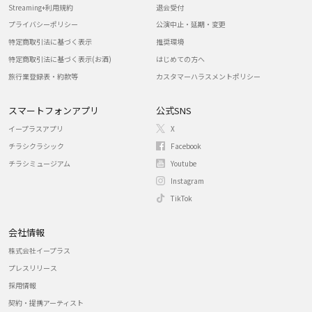
Streaming+利用規約
退会受付
プライバシーポリシー
公演中止・延期・変更
特定商取引法に基づく表示
推奨環境
特定商取引法に基づく表示(お酒)
はじめての方へ
旅行業登録表・約款等
カスタマーハラスメントポリシー
スマートフォンアプリ
公式SNS
イープラスアプリ
X
チラシクラシック
Facebook
チラシミュージアム
Youtube
Instagram
TikTok
会社情報
株式会社イープラス
プレスリリース
採用情報
契約・提携アーティスト