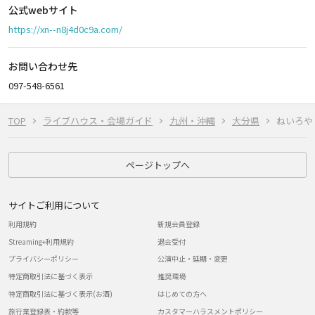
公式webサイト
https://xn--n8j4d0c9a.com/
お問い合わせ先
097-548-6561
TOP
ライブハウス・会場ガイド
九州・沖縄
大分県
ねいろや
ページトップへ
サイトご利用について
利用規約
新規会員登録
Streaming+利用規約
退会受付
プライバシーポリシー
公演中止・延期・変更
特定商取引法に基づく表示
推奨環境
特定商取引法に基づく表示(お酒)
はじめての方へ
旅行業登録表・約款等
カスタマーハラスメントポリシー