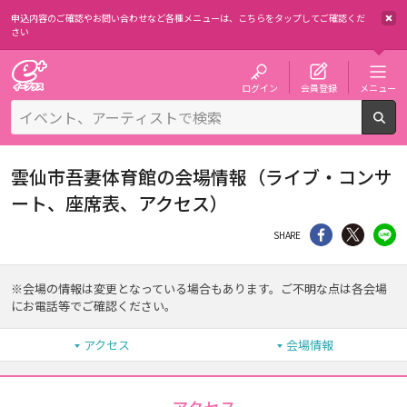
申込内容のご確認やお問い合わせなど各種メニューは、
こちらをタップしてご確認くだ
さい
チケット予約・購入・販売のイープラス
ログイン
会員登録
メニュー
検
雲仙市吾妻体育館の会場情報（ライブ・コンサ
ート、座席表、アクセス）
シェア
Twitter
li
SHARE
※会場の情報は変更となっている場合もあります。ご不明な点は各会場
にお電話等でご確認ください。
アクセス
会場情報