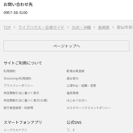
お問い合わせ先
0957-38-3100
TOP
ライブハウス・会場ガイド
九州・沖縄
長崎県
雲仙市吾
ページトップへ
サイトご利用について
利用規約
新規会員登録
Streaming+利用規約
退会受付
プライバシーポリシー
公演中止・延期・変更
特定商取引法に基づく表示
推奨環境
特定商取引法に基づく表示(お酒)
はじめての方へ
旅行業登録表・約款等
カスタマーハラスメントポリシー
スマートフォンアプリ
公式SNS
イープラスアプリ
X