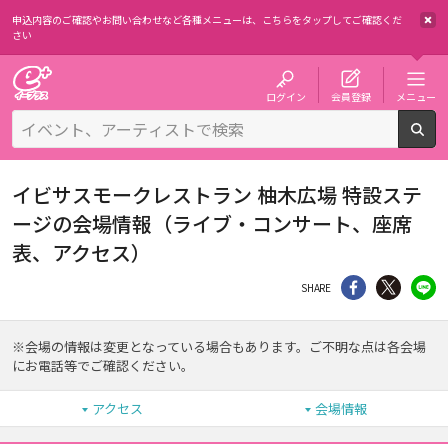
申込内容のご確認やお問い合わせなど各種メニューは、
こちらをタップしてご確認くだ
さい
チケット予約・購入・販売のイープラス
ログイン
会員登録
メニュー
検
イビサスモークレストラン 柚木広場 特設ステ
ージの会場情報（ライブ・コンサート、座席
表、アクセス）
シェア
Twitter
li
SHARE
※会場の情報は変更となっている場合もあります。ご不明な点は各会場
にお電話等でご確認ください。
アクセス
会場情報