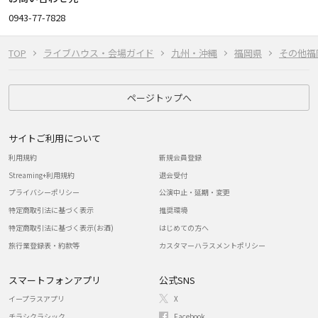
0943-77-7828
TOP
ライブハウス・会場ガイド
九州・沖縄
福岡県
その他福
ページトップへ
サイトご利用について
利用規約
新規会員登録
Streaming+利用規約
退会受付
プライバシーポリシー
公演中止・延期・変更
特定商取引法に基づく表示
推奨環境
特定商取引法に基づく表示(お酒)
はじめての方へ
旅行業登録表・約款等
カスタマーハラスメントポリシー
スマートフォンアプリ
公式SNS
イープラスアプリ
X
チラシクラシック
Facebook