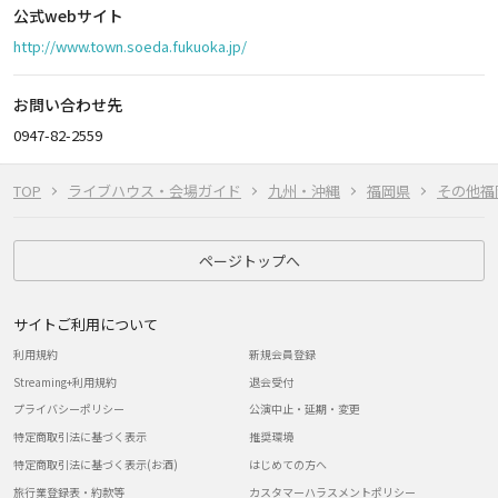
公式webサイト
http://www.town.soeda.fukuoka.jp/
お問い合わせ先
0947-82-2559
TOP
ライブハウス・会場ガイド
九州・沖縄
福岡県
その他福
ページトップへ
サイトご利用について
利用規約
新規会員登録
Streaming+利用規約
退会受付
プライバシーポリシー
公演中止・延期・変更
特定商取引法に基づく表示
推奨環境
特定商取引法に基づく表示(お酒)
はじめての方へ
旅行業登録表・約款等
カスタマーハラスメントポリシー