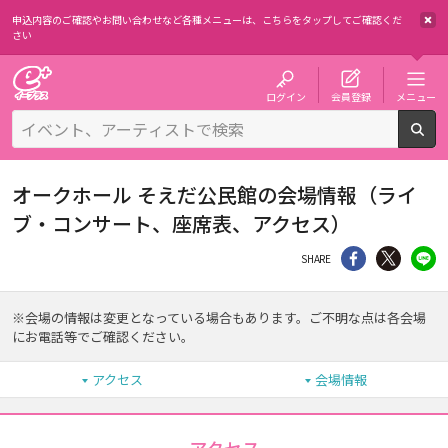
申込内容のご確認やお問い合わせなど各種メニューは、
こちらをタップしてご確認くだ
さい
チケット予約・購入・販売のイープラス
ログイン
会員登録
メニュー
検
オークホール そえだ公民館の会場情報（ライ
ブ・コンサート、座席表、アクセス）
シェア
Twitter
li
SHARE
※会場の情報は変更となっている場合もあります。ご不明な点は各会場
にお電話等でご確認ください。
アクセス
会場情報