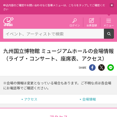
申込内容のご確認やお問い合わせなど各種メニューは、
こちらをタップしてご確認くだ
さい
チケット予約・購入・販売のイープラス
ログイン
会員登録
メニュー
検
九州国立博物館 ミュージアムホールの会場情報
（ライブ・コンサート、座席表、アクセス）
シェア
Twitter
li
SHARE
※会場の情報は変更となっている場合もあります。ご不明な点は各会場
にお電話等でご確認ください。
アクセス
会場情報