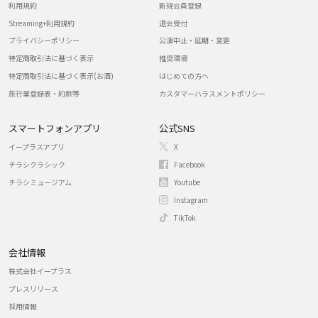
利用規約
新規会員登録
Streaming+利用規約
退会受付
プライバシーポリシー
公演中止・延期・変更
特定商取引法に基づく表示
推奨環境
特定商取引法に基づく表示(お酒)
はじめての方へ
旅行業登録表・約款等
カスタマーハラスメントポリシー
スマートフォンアプリ
公式SNS
イープラスアプリ
X
チラシクラシック
Facebook
チラシミュージアム
Youtube
Instagram
TikTok
会社情報
株式会社イープラス
プレスリリース
採用情報