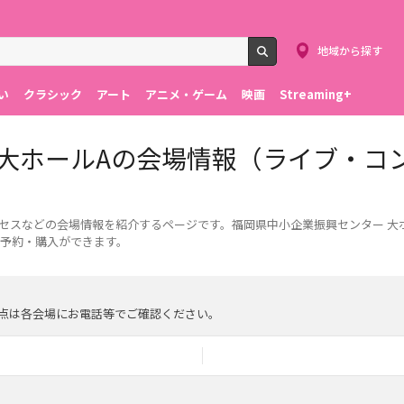
地域から探す
検索
い
クラシック
アート
アニメ・ゲーム
映画
Streaming+
 大ホールAの会場情報（ライブ・コ
クセスなどの会場情報を紹介するページです。福岡県中小企業振興センター 大
予約・購入ができます。
点は各会場にお電話等でご確認ください。