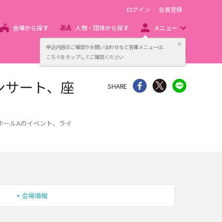
ログイン
会員登録
会場から探す
人物・団体から探す
メニュー
閉じる
申込内容のご確認やお問い合わせなど各種メニューは、
主催者向け販売サービス
こちらをタップしてご確認ください
ンサート、座
シェア
Twitter
line
SHARE
ホールAのイベント、ライ
会場情報