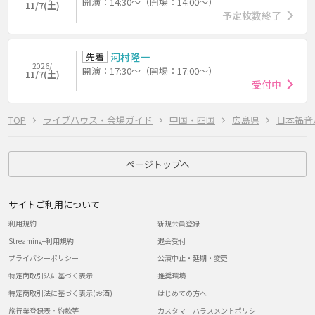
開演：14:30～（開場：14:00～）
11/7(土)
予定枚数終了
先着
河村隆一
2026/
開演：17:30～（開場：17:00～）
11/7(土)
受付中
TOP
ライブハウス・会場ガイド
中国・四国
広島県
日本福音
ページトップへ
サイトご利用について
利用規約
新規会員登録
Streaming+利用規約
退会受付
プライバシーポリシー
公演中止・延期・変更
特定商取引法に基づく表示
推奨環境
特定商取引法に基づく表示(お酒)
はじめての方へ
旅行業登録表・約款等
カスタマーハラスメントポリシー