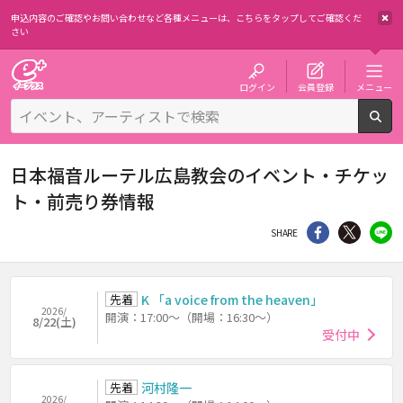
申込内容のご確認やお問い合わせなど各種メニューは、
こちらをタップしてご確認くだ
さい
チケット予約・購入・販売のイープラス
ログイン
会員登録
メニュー
検
日本福音ルーテル広島教会のイベント・チケッ
ト・前売り券情報
シェア
Twitter
li
SHARE
先着
K 「a voice from the heaven」
2026/
開演：17:00～（開場：16:30～）
8/22(土)
受付中
先着
河村隆一
2026/