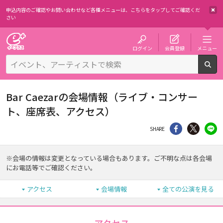
申込内容のご確認やお問い合わせなど各種メニューは、
こちらをタップしてご確認くだ
さい
チケット予約・購入・販売のイープラス
ログイン
会員登録
メニュー
検
Bar Caezarの会場情報（ライブ・コンサー
ト、座席表、アクセス）
シェア
Twitter
li
SHARE
※会場の情報は変更となっている場合もあります。ご不明な点は各会場
にお電話等でご確認ください。
アクセス
会場情報
全ての公演を見る