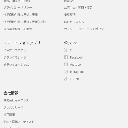
Streaming+利用規約
退会受付
プライバシーポリシー
公演中止・延期・変更
特定商取引法に基づく表示
推奨環境
特定商取引法に基づく表示(お酒)
はじめての方へ
旅行業登録表・約款等
カスタマーハラスメントポリシー
スマートフォンアプリ
公式SNS
イープラスアプリ
X
チラシクラシック
Facebook
チラシミュージアム
Youtube
Instagram
TikTok
会社情報
株式会社イープラス
プレスリリース
採用情報
契約・提携アーティスト