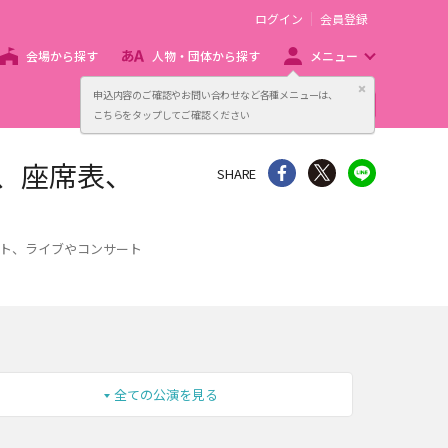
ログイン
会員登録
会場から探す
人物・団体から探す
メニュー
閉じる
申込内容のご確認やお問い合わせなど各種メニューは、
主催者向け販売サービス
こちらをタップしてご確認ください
、座席表、
シェア
Twitter
line
SHARE
ント、ライブやコンサート
全ての公演を見る