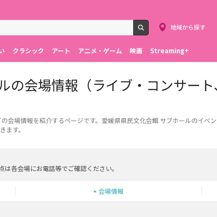
地域から探す
検索
い
クラシック
アート
アニメ・ゲーム
映画
Streaming+
ールの会場情報（ライブ・コンサート
どの会場情報を紹介するページです。愛媛県県民文化会館 サブホールのイベ
きます。
点は各会場にお電話等でご確認ください。
会場情報