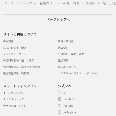
TOP
ライブハウス・会場ガイド
中国・四国
高知県
高知工科
ページトップへ
サイトご利用について
利用規約
新規会員登録
Streaming+利用規約
退会受付
プライバシーポリシー
公演中止・延期・変更
特定商取引法に基づく表示
推奨環境
特定商取引法に基づく表示(お酒)
はじめての方へ
旅行業登録表・約款等
カスタマーハラスメントポリシー
スマートフォンアプリ
公式SNS
イープラスアプリ
X
チラシクラシック
Facebook
チラシミュージアム
Youtube
Instagram