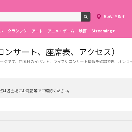
地域から探す
検索
い
クラシック
アート
アニメ・ゲーム
映画
Streaming+
コンサート、座席表、アクセス）
ージです。四国村のイベント、ライブやコンサート情報を確認でき、オンラ
点は各会場にお電話等でご確認ください。