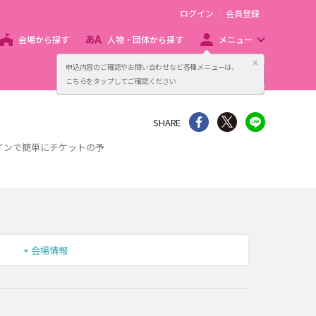
ログイン
会員登録
会場から探す
人物・団体から探す
メニュー
閉じる
申込内容のご確認やお問い合わせなど各種メニューは、
主催者向け販売サービス
こちらをタップしてご確認ください
シェア
Twitter
line
SHARE
インで簡単にチケットの予
会場情報