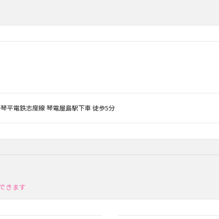
 ◆琴平電鉄志度線 琴電屋島駅下車 徒歩5分
できます