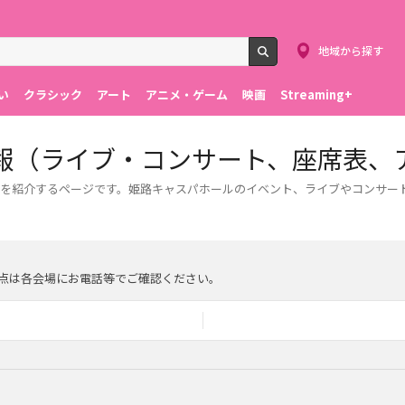
地域から探す
検索
い
クラシック
アート
アニメ・ゲーム
映画
Streaming+
報（ライブ・コンサート、座席表、
を紹介するページです。姫路キャスパホールのイベント、ライブやコンサー
点は各会場にお電話等でご確認ください。