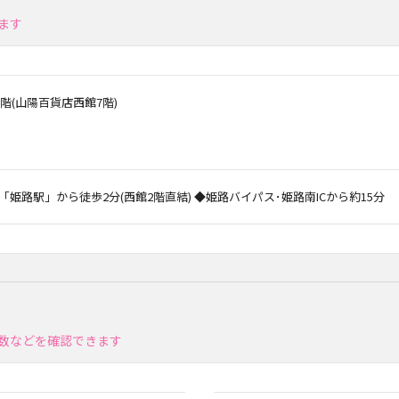
ます
階(山陽百貨店西館7階)
姫路駅」から徒歩2分(西館2階直結) ◆姫路バイパス･姫路南ICから約15分
数などを確認できます