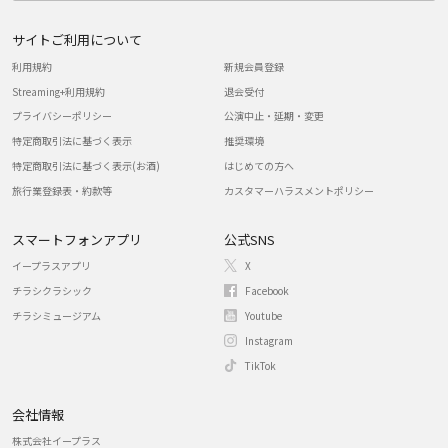
サイトご利用について
利用規約
新規会員登録
Streaming+利用規約
退会受付
プライバシーポリシー
公演中止・延期・変更
特定商取引法に基づく表示
推奨環境
特定商取引法に基づく表示(お酒)
はじめての方へ
旅行業登録表・約款等
カスタマーハラスメントポリシー
スマートフォンアプリ
公式SNS
イープラスアプリ
X
チラシクラシック
Facebook
チラシミュージアム
Youtube
Instagram
TikTok
会社情報
株式会社イープラス