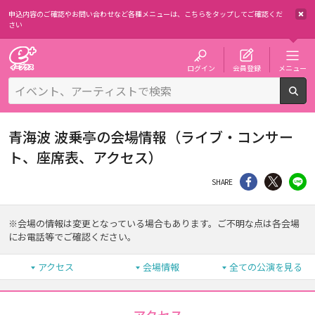
申込内容のご確認やお問い合わせなど各種メニューは、
こちらをタップしてご確認くだ
さい
チケット予約・購入・販売のイープラス
ログイン
会員登録
メニュー
検
青海波 波乗亭の会場情報（ライブ・コンサー
ト、座席表、アクセス）
シェア
Twitter
li
SHARE
※会場の情報は変更となっている場合もあります。ご不明な点は各会場
にお電話等でご確認ください。
アクセス
会場情報
全ての公演を見る