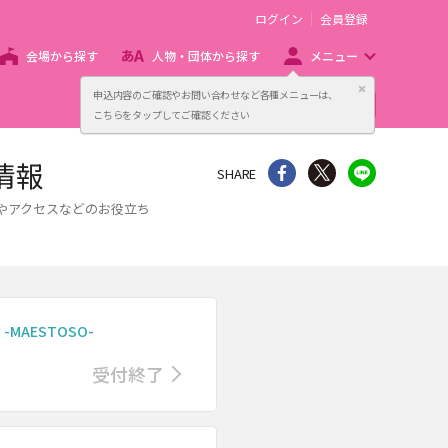
ログイン
会員登録
会場から探す
人物・団体から探す
メニュー
閉じる
申込内容のご確認やお問い合わせなど各種メニューは、
主催者向け販売サービス
こちらをタップしてご確認ください
情報
シェア
Twitter
line
SHARE
やアクセスなどのお役立ち
rt -MAESTOSO-
受付終了