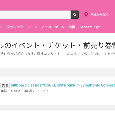
地域から探す
検索
い
クラシック
アート
アニメ・ゲーム
映画
Streaming+
ルのイベント・チケット・前売り券
報18件をご紹介します。京都コンサートホール大ホールページでは、キャパ
billboard classics YOSUKE IIDA Premium Symphonic Conce
先着
開演：18:00～（開場：17:00～）