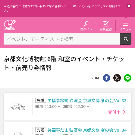
申込内容のご確認やお問い合わせなど各種メニューは、
こちらをタップしてご確認くだ
さい
チケット予約・購入・販売のイープラス
ログイン
会員登録
メニュー
検
京都文化博物館 6階 和室のイベント・チケッ
ト・前売り券情報
シェア
Twitter
li
SHARE
先着
笑福亭松喬 独演会 京都文博 噺の会 Vol.33
2026/
開演：13:00～（開場：12:30～）
9/20(日)
受付中
先着
笑福亭たま 独演会 京都文博 噺の会 Vol.34
2026/