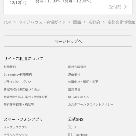
開演：13:00～（開場：12:30～）
12/12(土)
受付前
TOP
ライブハウス・会場ガイド
関西
京都府
京都文化博物館 
ページトップへ
サイトご利用について
利用規約
新規会員登録
Streaming+利用規約
退会受付
プライバシーポリシー
公演中止・延期・変更
特定商取引法に基づく表示
推奨環境
特定商取引法に基づく表示(お酒)
はじめての方へ
旅行業登録表・約款等
カスタマーハラスメントポリシー
スマートフォンアプリ
公式SNS
イープラスアプリ
X
チラシクラシック
Facebook