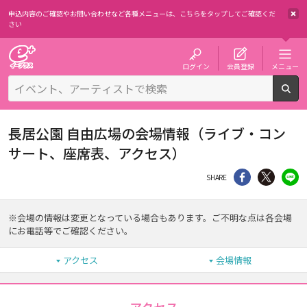
申込内容のご確認やお問い合わせなど各種メニューは、
こちらをタップしてご確認くだ
さい
チケット予約・購入・販売のイープラス
ログイン
会員登録
メニュー
検
長居公園 自由広場の会場情報（ライブ・コン
サート、座席表、アクセス）
シェア
Twitter
li
SHARE
※会場の情報は変更となっている場合もあります。ご不明な点は各会場
にお電話等でご確認ください。
アクセス
会場情報