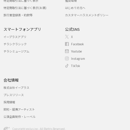
特定商取引法に基づく表示
推奨環境
特定商取引法に基づく表示(お酒)
はじめての方へ
旅行業登録表・約款等
カスタマーハラスメントポリシー
スマートフォンアプリ
公式SNS
イープラスアプリ
X
チラシクラシック
Facebook
チラシミュージアム
Youtube
Instagram
TikTok
会社情報
株式会社イープラス
プレスリリース
採用情報
契約・提携アーティスト
公演企画制作・レーベル
Copyright eplus inc. All Rights Reserved.