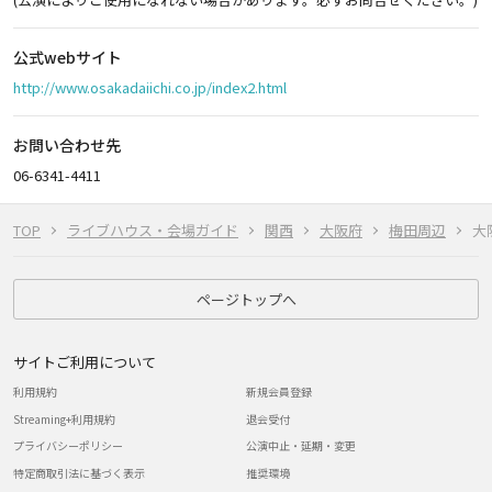
公式webサイト
http://www.osakadaiichi.co.jp/index2.html
お問い合わせ先
06-6341-4411
TOP
ライブハウス・会場ガイド
関西
大阪府
梅田周辺
大
ページトップへ
サイトご利用について
利用規約
新規会員登録
Streaming+利用規約
退会受付
プライバシーポリシー
公演中止・延期・変更
特定商取引法に基づく表示
推奨環境