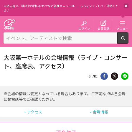
申込内容のご確認やお問い合わせなど各種メニューは、
こちらをタップしてご確認くだ
さい
チケット予約・購入・販売のイープラス
ログイン
会員登録
メニュー
検
大阪第一ホテルの会場情報（ライブ・コンサー
ト、座席表、アクセス）
シェア
Twitter
li
SHARE
※会場の情報は変更となっている場合もあります。ご不明な点は各会場
にお電話等でご確認ください。
アクセス
会場情報