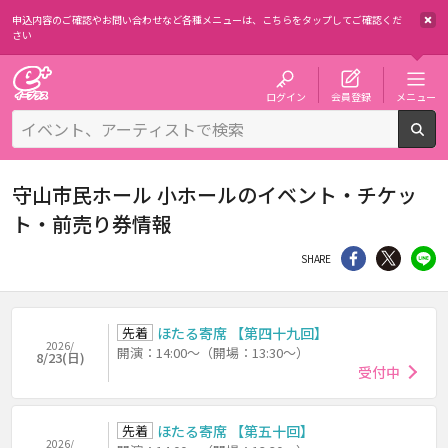
申込内容のご確認やお問い合わせなど各種メニューは、
こちらをタップしてご確認くだ
さい
チケット予約・購入・販売のイープラス
ログイン
会員登録
メニュー
検
守山市民ホール 小ホールのイベント・チケッ
ト・前売り券情報
シェア
Twitter
li
SHARE
先着
ほたる寄席 【第四十九回】
2026/
開演：14:00～（開場：13:30～）
8/23(日)
受付中
先着
ほたる寄席 【第五十回】
2026/