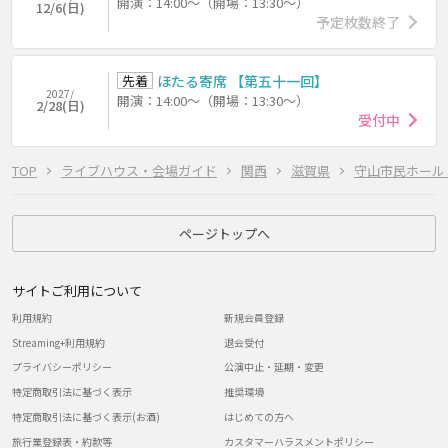
開演：14:00～（開場：13:30～）
12/6(日)
予定枚数終了
先着
ほたる寄席 【第五十一回】
2027/
開演：14:00～（開場：13:30～）
2/28(日)
受付中
TOP
ライブハウス・会場ガイド
関西
滋賀県
守山市民ホール
ページトップへ
サイトご利用について
利用規約
新規会員登録
Streaming+利用規約
退会受付
プライバシーポリシー
公演中止・延期・変更
特定商取引法に基づく表示
推奨環境
特定商取引法に基づく表示(お酒)
はじめての方へ
旅行業登録表・約款等
カスタマーハラスメントポリシー