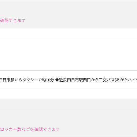
を確認できます
R四日市駅からタクシーで約10分 ◆近鉄四日市駅西口から三交バス(あがたハ
、ロッカー数などを確認できます