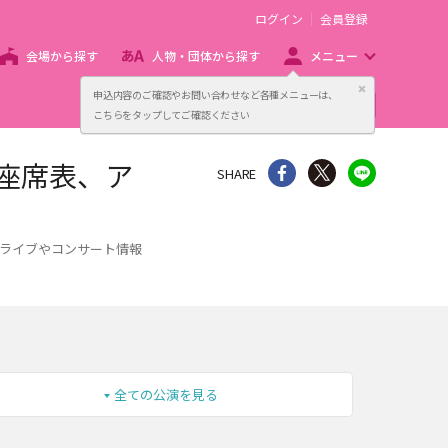
ログイン
会員登録
会場から探す
人物・団体から探す
メニュー
閉じる
申込内容のご確認やお問い合わせなど各種メニューは、
主催者向け販売サービス
こちらをタップしてご確認ください
座席表、ア
シェア
Twitter
line
SHARE
、ライブやコンサート情報
全ての公演を見る