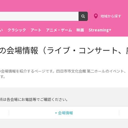
地域から探す
検索
い
クラシック
アート
アニメ・ゲーム
映画
Streaming+
ルの会場情報（ライブ・コンサート、
の会場情報を紹介するページです。四日市市文化会館 第二ホールのイベント
す。
点は各会場にお電話等でご確認ください。
会場情報