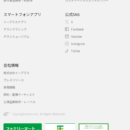
旅行業登録表・約款等
カスタマーハラスメントポリシー
スマートフォンアプリ
公式SNS
イープラスアプリ
X
チラシクラシック
Facebook
チラシミュージアム
Youtube
Instagram
TikTok
会社情報
株式会社イープラス
プレスリリース
採用情報
契約・提携アーティスト
公演企画制作・レーベル
Copyright eplus inc. All Rights Reserved.