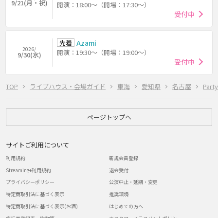
9/21(月・祝)
開演：18:00～（開場：17:30～）
受付中
先着
Azami
2026/
開演：19:30～（開場：19:00～）
9/30(水)
受付中
TOP
ライブハウス・会場ガイド
東海
愛知県
名古屋
Party
ページトップへ
サイトご利用について
利用規約
新規会員登録
Streaming+利用規約
退会受付
プライバシーポリシー
公演中止・延期・変更
特定商取引法に基づく表示
推奨環境
特定商取引法に基づく表示(お酒)
はじめての方へ