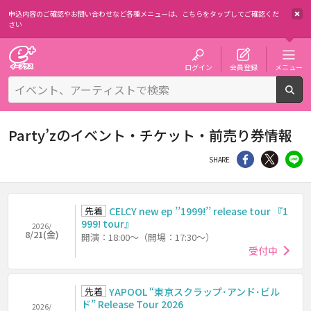
申込内容のご確認やお問い合わせなど各種メニューは、
こちらをタップしてご確認くだ
さい
チケット予約・購入・販売のイープラス
ログイン
会員登録
メニュー
検
Party’zのイベント・チケット・前売り券情報
シェア
Twitter
li
SHARE
先着
CELCY new ep ’’1999!’’ release tour 『1
999! tour』
2026/
8/21(金)
開演：18:00～（開場：17:30～）
受付中
先着
YAPOOL “東京スクラップ･アンド･ビル
ド” Release Tour 2026
2026/