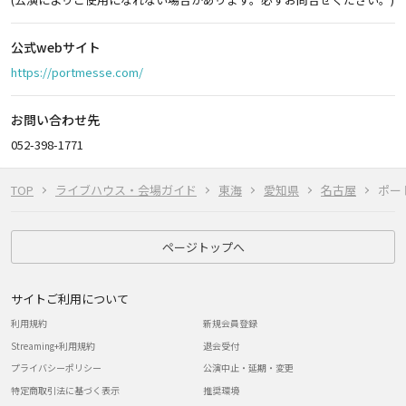
公式webサイト
https://portmesse.com/
お問い合わせ先
052-398-1771
TOP
ライブハウス・会場ガイド
東海
愛知県
名古屋
ポー
ページトップへ
サイトご利用について
利用規約
新規会員登録
Streaming+利用規約
退会受付
プライバシーポリシー
公演中止・延期・変更
特定商取引法に基づく表示
推奨環境