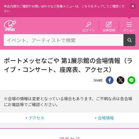
申込内容のご確認やお問い合わせなど各種メニューは、
こちらをタップしてご確認くだ
さい
チケット予約・購入・販売のイープラス
ログイン
会員登録
メニュー
検
ポートメッセなごや 第1展示館の会場情報（ラ
イブ・コンサート、座席表、アクセス）
シェア
Twitter
li
SHARE
※会場の情報は変更となっている場合もあります。ご不明な点は各会場
にお電話等でご確認ください。
アクセス
会場情報