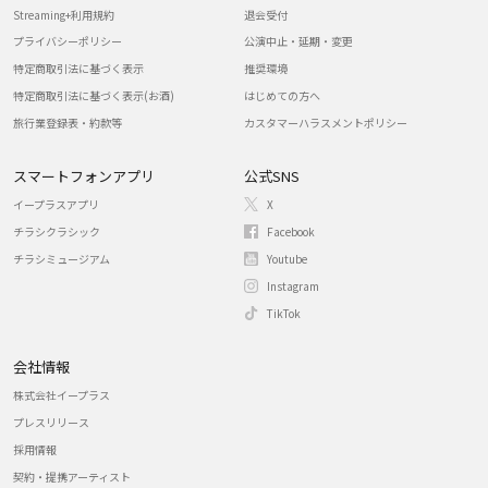
Streaming+利用規約
退会受付
プライバシーポリシー
公演中止・延期・変更
特定商取引法に基づく表示
推奨環境
特定商取引法に基づく表示(お酒)
はじめての方へ
旅行業登録表・約款等
カスタマーハラスメントポリシー
スマートフォンアプリ
公式SNS
イープラスアプリ
X
チラシクラシック
Facebook
チラシミュージアム
Youtube
Instagram
TikTok
会社情報
株式会社イープラス
プレスリリース
採用情報
契約・提携アーティスト