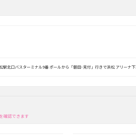
R浜松駅北口バスターミナル9番 ポールから「磐田･見付」行きで浜松 アリーナ下
を確認できます