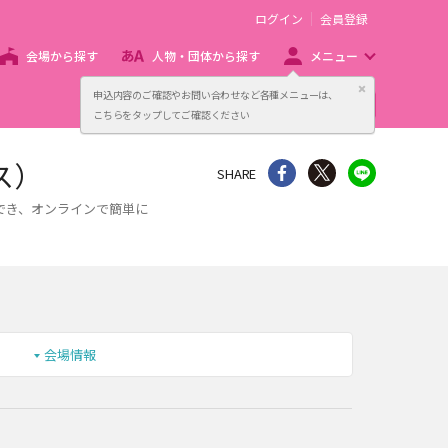
ログイン
会員登録
会場から探す
人物・団体から探す
メニュー
閉じる
申込内容のご確認やお問い合わせなど各種メニューは、
主催者向け販売サービス
こちらをタップしてご確認ください
ス）
シェア
Twitter
line
SHARE
でき、オンラインで簡単に
会場情報