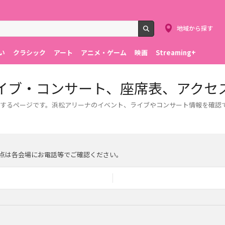
地域から探す
検索
い
クラシック
アート
アニメ・ゲーム
映画
Streaming+
イブ・コンサート、座席表、アクセ
するページです。浜松アリーナのイベント、ライブやコンサート情報を確認
点は各会場にお電話等でご確認ください。