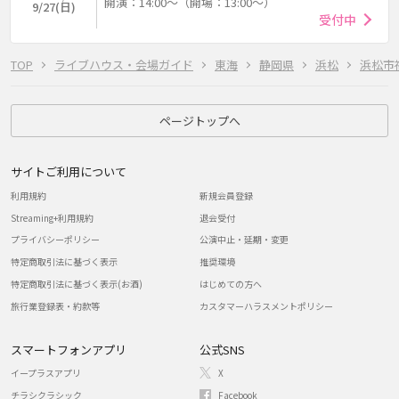
開演：14:00～（開場：13:00～）
9/27(日)
受付中
TOP
ライブハウス・会場ガイド
東海
静岡県
浜松
浜松市
ページトップへ
サイトご利用について
利用規約
新規会員登録
Streaming+利用規約
退会受付
プライバシーポリシー
公演中止・延期・変更
特定商取引法に基づく表示
推奨環境
特定商取引法に基づく表示(お酒)
はじめての方へ
旅行業登録表・約款等
カスタマーハラスメントポリシー
スマートフォンアプリ
公式SNS
イープラスアプリ
X
チラシクラシック
Facebook