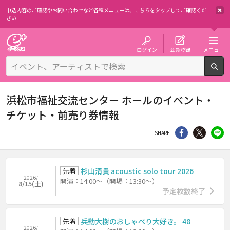
申込内容のご確認やお問い合わせなど各種メニューは、
こちらをタップしてご確認くだ
さい
チケット予約・購入・販売のイープラス
ログイン
会員登録
メニュー
検
浜松市福祉交流センター ホールのイベント・
チケット・前売り券情報
シェア
Twitter
li
SHARE
先着
杉山清貴 acoustic solo tour 2026
2026/
開演：14:00～（開場：13:30～）
8/15(土)
予定枚数終了
先着
兵動大樹のおしゃべり大好き。 48
2026/