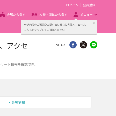
ログイン
会員登録
会場から探す
人物・団体から探す
メニュー
閉じる
申込内容のご確認やお問い合わせなど各種メニューは、
主催者向け販売サービス
こちらをタップしてご確認ください
表、アクセ
シェア
Twitter
line
SHARE
ンサート情報を確認でき、
会場情報