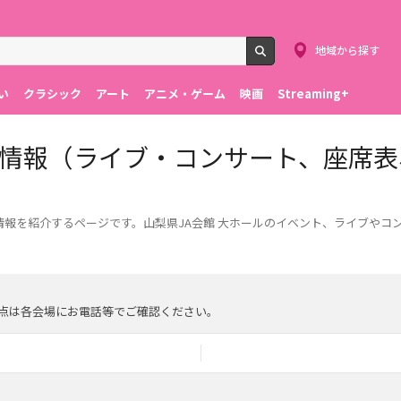
地域から探す
検索
い
クラシック
アート
アニメ・ゲーム
映画
Streaming+
場情報（ライブ・コンサート、座席
情報を紹介するページです。山梨県JA会館 大ホールのイベント、ライブやコ
点は各会場にお電話等でご確認ください。