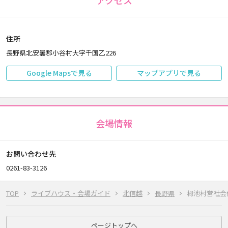
アクセス
住所
長野県北安曇郡小谷村大字千国乙226
Google Mapsで見る
マップアプリで見る
会場情報
お問い合わせ先
0261-83-3126
TOP
ライブハウス・会場ガイド
北信越
長野県
栂池村営社会
ページトップへ