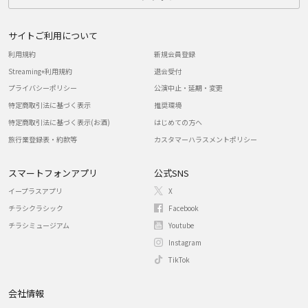
サイトご利用について
利用規約
新規会員登録
Streaming+利用規約
退会受付
プライバシーポリシー
公演中止・延期・変更
特定商取引法に基づく表示
推奨環境
特定商取引法に基づく表示(お酒)
はじめての方へ
旅行業登録表・約款等
カスタマーハラスメントポリシー
スマートフォンアプリ
公式SNS
イープラスアプリ
X
チラシクラシック
Facebook
チラシミュージアム
Youtube
Instagram
TikTok
会社情報