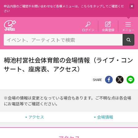
申込内容のご確認やお問い合わせなど各種メニューは、
こちらをタップしてご確認くだ
さい
チケット予約・購入・販売のイープラス
ログイン
会員登録
メニュー
検
栂池村営社会体育館の会場情報（ライブ・コン
サート、座席表、アクセス）
シェア
Twitter
li
SHARE
※会場の情報は変更となっている場合もあります。ご不明な点は各会場
にお電話等でご確認ください。
アクセス
会場情報