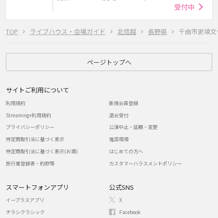
受付中
TOP
ライブハウス・会場ガイド
北信越
長野県
千曲市更埴文
ページトップへ
サイトご利用について
利用規約
新規会員登録
Streaming+利用規約
退会受付
プライバシーポリシー
公演中止・延期・変更
特定商取引法に基づく表示
推奨環境
特定商取引法に基づく表示(お酒)
はじめての方へ
旅行業登録表・約款等
カスタマーハラスメントポリシー
スマートフォンアプリ
公式SNS
イープラスアプリ
X
チラシクラシック
Facebook