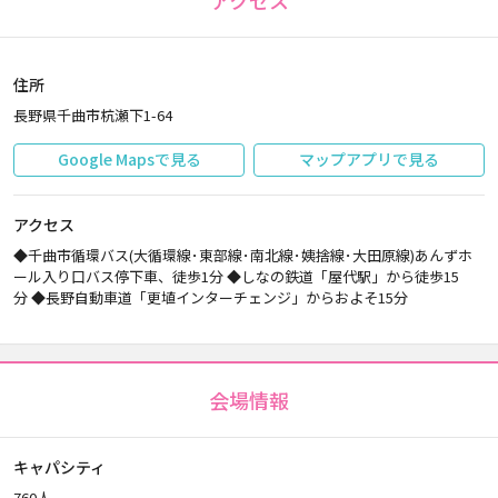
アクセス
住所
長野県千曲市杭瀬下1-64
Google Mapsで見る
マップアプリで見る
アクセス
◆千曲市循環バス(大循環線･東部線･南北線･姨捨線･大田原線)あんずホ
ール入り口バス停下車、徒歩1分 ◆しなの鉄道「屋代駅」から徒歩15
分 ◆長野自動車道「更埴インターチェンジ」からおよそ15分
会場情報
キャパシティ
760人