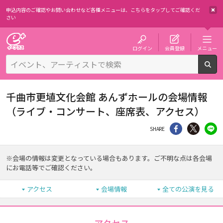
申込内容のご確認やお問い合わせなど各種メニューは、
こちらをタップしてご確認くだ
さい
チケット予約・購入・販売のイープラス
ログイン
会員登録
メニュー
検
千曲市更埴文化会館 あんずホールの会場情報
（ライブ・コンサート、座席表、アクセス）
シェア
Twitter
li
SHARE
※会場の情報は変更となっている場合もあります。ご不明な点は各会場
にお電話等でご確認ください。
アクセス
会場情報
全ての公演を見る