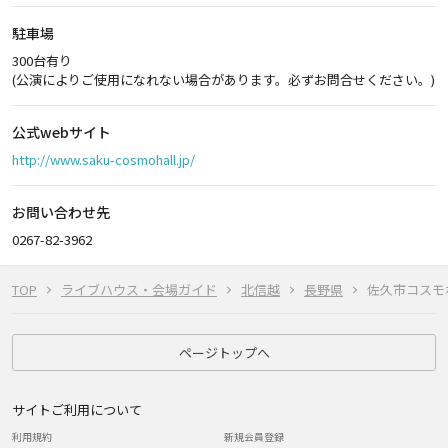
駐車場
300台有り
(公演によりご使用になれない場合があります。必ずお問合せください。)
公式webサイト
http://www.saku-cosmohall.jp/
お問い合わせ先
0267-82-3962
TOP
ライブハウス・会場ガイド
北信越
長野県
佐久市コスモ
ページトップへ
サイトご利用について
利用規約
新規会員登録