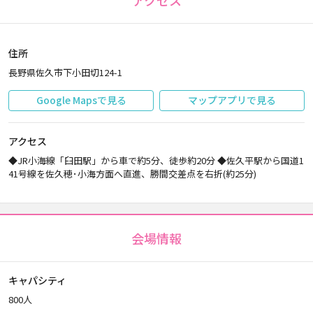
アクセス
住所
長野県佐久市下小田切124-1
Google Mapsで見る
マップアプリで見る
アクセス
◆JR小海線「臼田駅」から車で約5分、徒歩約20分 ◆佐久平駅から国道1
41号線を佐久穂･小海方面へ直進、勝間交差点を右折(約25分)
会場情報
キャパシティ
800人