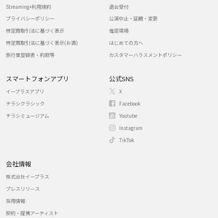
Streaming+利用規約
退会受付
プライバシーポリシー
公演中止・延期・変更
特定商取引法に基づく表示
推奨環境
特定商取引法に基づく表示(お酒)
はじめての方へ
旅行業登録表・約款等
カスタマーハラスメントポリシー
スマートフォンアプリ
公式SNS
イープラスアプリ
X
チラシクラシック
Facebook
チラシミュージアム
Youtube
Instagram
TikTok
会社情報
株式会社イープラス
プレスリリース
採用情報
契約・提携アーティスト