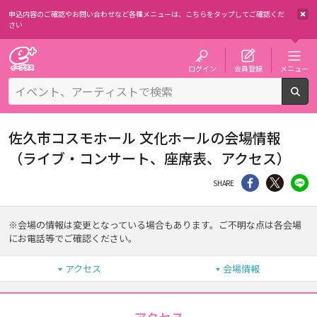
申込内容のご確認やお問い合わせなど各種メニューは、
こちらをタップしてご確認くだ
さい
チケット予約・購入・販売のイープラス
ログイン
会員登録
メニュー
検
佐久市コスモホール 文化ホールの会場情報
（ライブ・コンサート、座席表、アクセス）
シェア
Twitter
li
SHARE
※会場の情報は変更となっている場合もあります。ご不明な点は各会場
にお電話等でご確認ください。
アクセス
会場情報