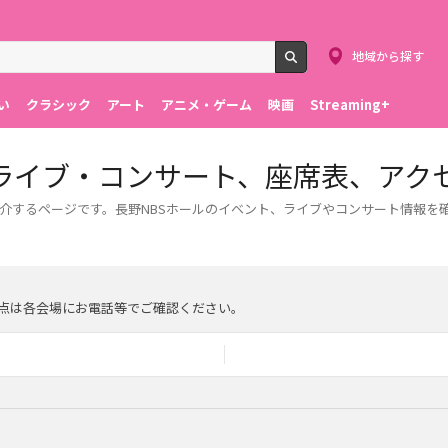
地域から探す
検索
い
クラシック
アート
アニメ・ゲーム
映画
Streaming+
（ライブ・コンサート、座席表、アク
紹介するページです。長野NBSホールのイベント、ライブやコンサート情報を
点は各会場にお電話等でご確認ください。