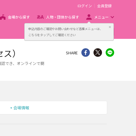
ログイン
会員登録
会場から探す
人物・団体から探す
メニュー
閉じる
申込内容のご確認やお問い合わせなど各種メニューは、
主催者向け販売サービス
こちらをタップしてご確認ください
セス）
シェア
Twitter
line
SHARE
確認でき、オンラインで簡
会場情報